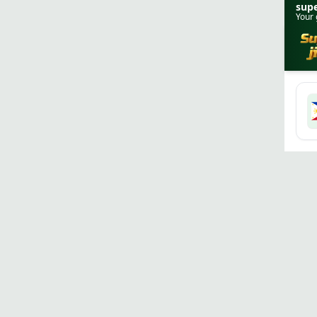
supe
Your 